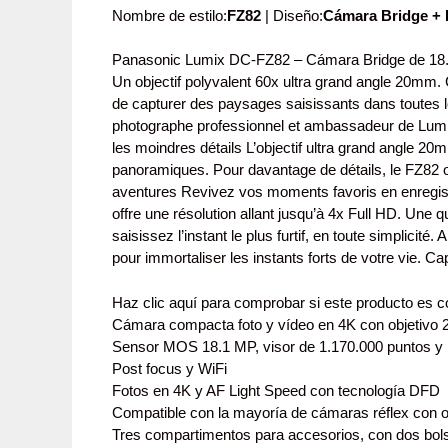
Nombre de estilo:
FZ82
| Diseño:
Cámara Bridge + 
Panasonic Lumix DC-FZ82 – Cámara Bridge de 18.1
Un objectif polyvalent 60x ultra grand angle 20mm
de capturer des paysages saisissants dans toutes l
photographe professionnel et ambassadeur de Lumix,
les moindres détails L’objectif ultra grand angle 
panoramiques. Pour davantage de détails, le FZ82 of
aventures Revivez vos moments favoris en enregist
offre une résolution allant jusqu’à 4x Full HD. Une 
saisissez l’instant le plus furtif, en toute simplici
pour immortaliser les instants forts de votre vie. C
Haz clic aquí para comprobar si este producto es 
Cámara compacta foto y vídeo en 4K con objetivo 
Sensor MOS 18.1 MP, visor de 1.170.000 puntos y p
Post focus y WiFi
Fotos en 4K y AF Light Speed con tecnología DFD
Compatible con la mayoría de cámaras réflex con 
Tres compartimentos para accesorios, con dos bols