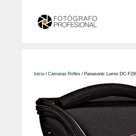
Saltar
al
contenido
Inicio
/
Cámaras Reflex
/ Panasonic Lumix DC-FZ82