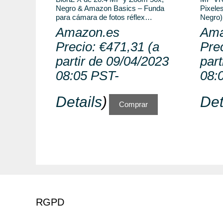
Negro & Amazon Basics – Funda
Pixele
para cámara de fotos réflex…
Negro)
Amazon.es
Ama
Precio:
€
471,31
(a
Pre
partir de 09/04/2023
part
08:05 PST-
08:
Details
)
Det
Comprar
RGPD