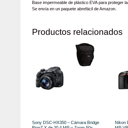
Base impermeable de plástico EVA para proteger la
Se envía en un paquete abrefácil de Amazon.
Productos relacionados
Sony DSC-HX350 – Cámara Bridge
Nikon 
BionZ X de 20.4 MP y Zoom 50x,
MP VR 