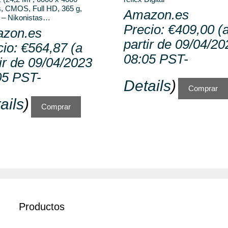
s, CMOS, Full HD, 365 g,
Amazon.es
 – Nikonistas…
Precio:
€
409,00
(
zon.es
partir de 09/04/20
cio:
€
564,87
(a
08:05 PST-
ir de 09/04/2023
05 PST-
Details
)
Comprar
ails
)
Comprar
Productos