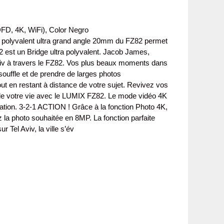
FD, 4K, WiFi), Color Negro
f polyvalent ultra grand angle 20mm du FZ82 permet
2 est un Bridge ultra polyvalent. Jacob James,
viv à travers le FZ82. Vos plus beaux moments dans
ouffle et de prendre de larges photos
ut en restant à distance de votre sujet. Revivez vos
 de votre vie avec le LUMIX FZ82. Le mode vidéo 4K
itation. 3-2-1 ACTION ! Grâce à la fonction Photo 4K,
ez la photo souhaitée en 8MP. La fonction parfaite
 Tel Aviv, la ville s’év