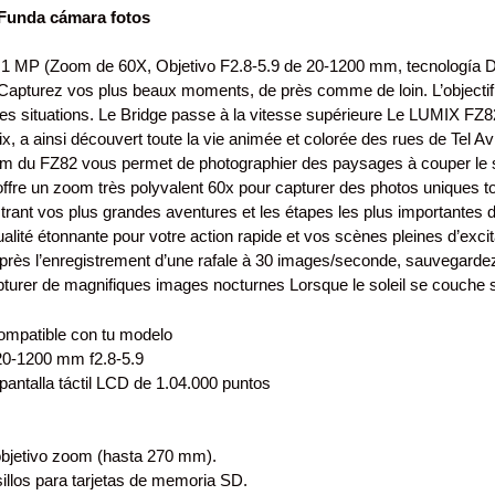
Funda cámara fotos
 MP (Zoom de 60X, Objetivo F2.8-5.9 de 20-1200 mm, tecnología D
. Capturez vos plus beaux moments, de près comme de loin. L’objecti
es situations. Le Bridge passe à la vitesse supérieure Le LUMIX FZ8
 a ainsi découvert toute la vie animée et colorée des rues de Tel A
20mm du FZ82 vous permet de photographier des paysages à couper le s
fre un zoom très polyvalent 60x pour capturer des photos uniques to
rant vos plus grandes aventures et les étapes les plus importantes
qualité étonnante pour votre action rapide et vos scènes pleines d’exc
té. Après l’enregistrement d’une rafale à 30 images/seconde, sauvegard
apturer de magnifiques images nocturnes Lorsque le soleil se couche sur
compatible con tu modelo
20-1200 mm f2.8-5.9
antalla táctil LCD de 1.04.000 puntos
objetivo zoom (hasta 270 mm).
illos para tarjetas de memoria SD.