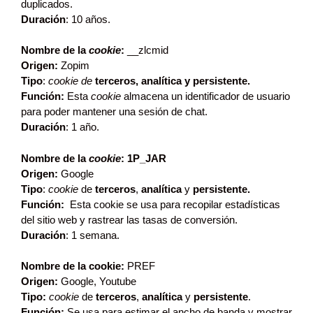
duplicados.
Duración
: 10 años.
Nombre de la
cookie
:
__zlcmid
Origen:
Zopim
Tipo
:
cookie de
terceros, analítica y persistente.
Función:
Esta
cookie
almacena un identificador de usuario
para poder mantener una sesión de chat.
Duración
: 1 año.
Nombre de la
cookie
: 1P_JAR
Origen:
Google
Tipo
:
cookie
de
terceros
,
analítica
y
persistente.
Función:
Esta cookie se usa para recopilar estadísticas
del sitio web y rastrear las tasas de conversión.
Duración
: 1 semana.
Nombre de la cookie:
PREF
Origen:
Google, Youtube
Tipo:
cookie
de
terceros
,
analítica
y
persistente
.
Función:
Se usa para estimar el ancho de banda y mostrar