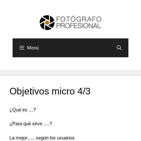
Saltar
al
contenido
Menú
Objetivos micro 4/3
¿Qué es …?
¿Para qué sirve ….?
La mejor….. según los usuarios